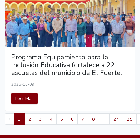
Programa Equipamiento para la
Inclusión Educativa fortalece a 22
escuelas del municipio de El Fuerte.
2025-10-09
Leer Mas
‹
1
2
3
4
5
6
7
8
...
24
25